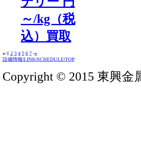
テリー 円
～/kg（税
込）買取
«
‹
1
2
3
4
5
6
7
›
»
設備情報
|
LINK
|
SCHEDULE
|
TOP
Copyright © 2015 東興金属