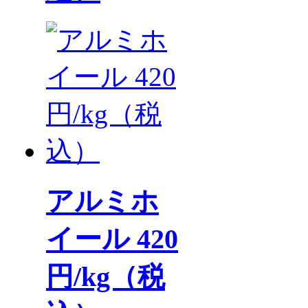
アルミホ
イール 420
円/kg（税