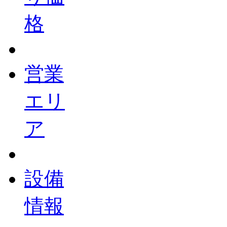
格
営業
エリ
ア
設備
情報