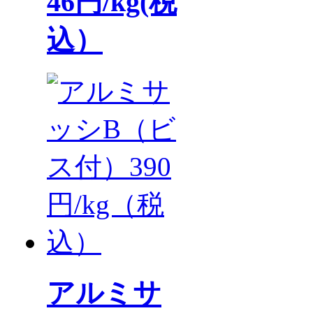
46円/kg(税
込）
アルミサ