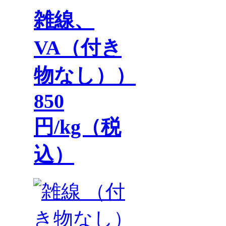
雑線、
VA（付き
物なし））
850
円/kg（税
込）