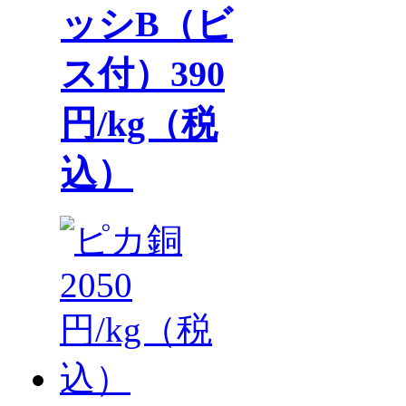
ッシB（ビ
ス付）390
円/kg（税
込）