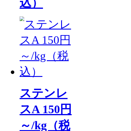
込）
ステンレ
スA 150円
～/kg（税