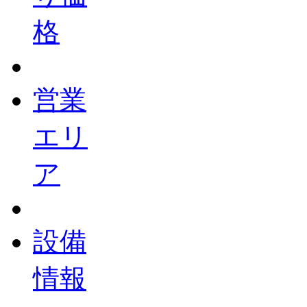
格
営業
エリ
ア
設備
情報