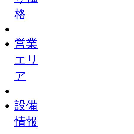
格
営業
エリ
ア
設備
情報